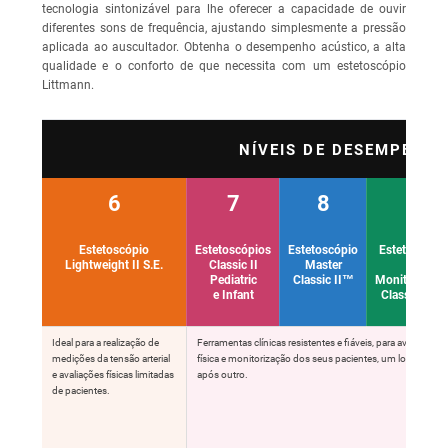
tecnologia sintonizável para lhe oferecer a capacidade de ouvir
diferentes sons de frequência, ajustando simplesmente a pressão
aplicada ao auscultador. Obtenha o desempenho acústico, a alta
qualidade e o conforto de que necessita com um estetoscópio
Littmann.
NÍVEIS DE DESEMPENH
6
7
8
9
Estetoscópio
Estetoscópios
Estetoscópio
Estetoscópi
Lightweight II S.E.
Classic II
Master
de
Pediatric
Classic II™
Monitorizaçã
e Infant
Classic III™
Ideal para a realização de
Ferramentas clínicas resistentes e fiáveis, para avaliação
medições da tensão arterial
física e monitorização dos seus pacientes, um longo turn
e avaliações físicas limitadas
após outro.
de pacientes.