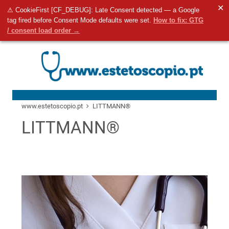
✕
⚠ CookieFirst [CF_DEBUG]: Late Consent detected — a Google
tag fired before Consent Mode defaults were set.
How to fix: GTG
Aceda ao seu car
0
/ consent load order →
Pesquisa
www.estetoscopio.pt
LITTMANN®
LITTMANN®