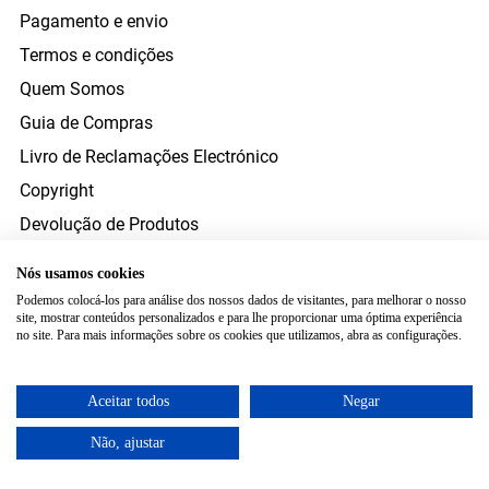
Pagamento e envio
Termos e condições
Quem Somos
Guia de Compras
Livro de Reclamações Electrónico
Copyright
Devolução de Produtos
Direito de Resolução
Nós usamos cookies
Resolução Alternativa Litígios Consumo
Podemos colocá-los para análise dos nossos dados de visitantes, para melhorar o nosso
site, mostrar conteúdos personalizados e para lhe proporcionar uma óptima experiência
FORMAS DE PAGAMENTO
no site. Para mais informações sobre os cookies que utilizamos, abra as configurações.
ENVIO
Aceitar todos
Negar
Não, ajustar
Copyright © 2026 www.estetoscopio.pt