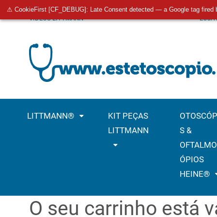
⚠ CookieFirst [CF_DEBUG]: Late Consent detected — a Google tag fired 
VÍDEOS LITTMANN
LOJA
LITTMANN®
KIT PEÇAS
OTOSCÓP
LITTMANN
S &
OFTALMO
ÓPIOS
HEINE®
O seu carrinho está v