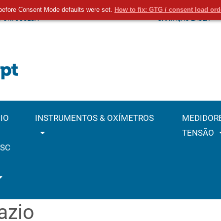
before Consent Mode defaults were set.
How to fix: GTG / consent load or
 PORTUGUESA
GRAVAÇÃO LASER
IO
INSTRUMENTOS & OXÍMETROS
MEDIDOR
TENSÃO
SC
azio