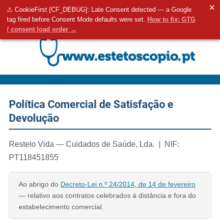
✕
⚠ CookieFirst [CF_DEBUG]: Late Consent detected — a Google
Aceda ao seu 
0
tag fired before Consent Mode defaults were set.
How to fix: GTG
Pesquisa
/ consent load order →
Política Comercial de Satisfação e
Devolução
Restelo Vida — Cuidados de Saúde, Lda. | NIF:
PT118451855
Ao abrigo do
Decreto-Lei n.º 24/2014, de 14 de fevereiro
— relativo aos contratos celebrados à distância e fora do
estabelecimento comercial.