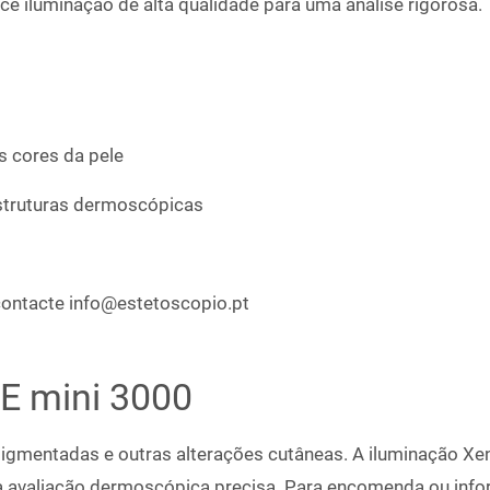
ece iluminação de alta qualidade para uma análise rigorosa.
s cores da pele
struturas dermoscópicas
contacte info@estetoscopio.pt
E mini 3000
 pigmentadas e outras alterações cutâneas. A iluminação X
ma avaliação dermoscópica precisa. Para encomenda ou info