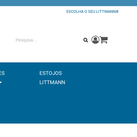
ESCOLHA O SEU LITTMANN®
Aceda ao seu car
0
Pesquisa
ES
ESTOJOS
LITTMANN