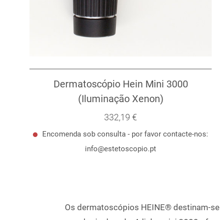
Dermatoscópio Hein Mini 3000
(Iluminação Xenon)
332,19 €
Encomenda sob consulta - por favor contacte-nos:
info@estetoscopio.pt
Os dermatoscópios HEINE® destinam-se à 