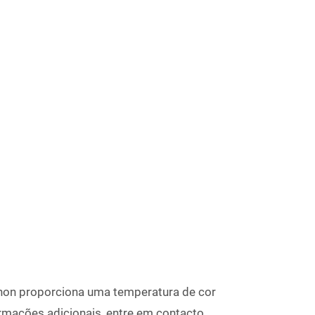
enon proporciona uma temperatura de cor
rmações adicionais, entre em contacto