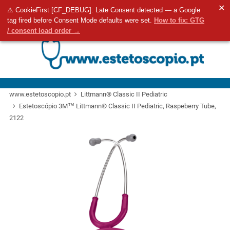
✕
⚠ CookieFirst [CF_DEBUG]: Late Consent detected — a Google
Aceda ao seu 
0
tag fired before Consent Mode defaults were set.
How to fix: GTG
Pesquisa
/ consent load order →
www.estetoscopio.pt
Littmann® Classic II Pediatric
Estetoscópio 3M™ Littmann® Classic II Pediatric, Raspeberry Tube,
2122