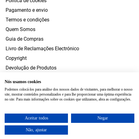
Política de cookies
Pagamento e envio
Termos e condições
Quem Somos
Guia de Compras
Livro de Reclamações Electrónico
Copyright
Devolução de Produtos
Direito de Resolução
Nós usamos cookies
Resolução Alternativa Litígios Consumo
Podemos colocá-los para análise dos nossos dados de visitantes, para melhorar o nosso
site, mostrar conteúdos personalizados e para lhe proporcionar uma óptima experiência
FORMAS DE PAGAMENTO
no site. Para mais informações sobre os cookies que utilizamos, abra as configurações.
ENVIO
Aceitar todos
Negar
Não, ajustar
Copyright © 2026 www.estetoscopio.pt