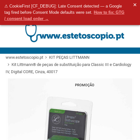
✕
⚠ CookieFirst [CF_DEBUG]: Late Consent detected — a Google
Aceda ao seu 
0
tag fired before Consent Mode defaults were set.
How to fix: GTG
Pesquisa
/ consent load order →
www.estetoscopio.pt
KIT PEÇAS LITTMANN
Kit Littmann® de peças de substituição para Classic III e Cardiology
IV, Digital CORE, Cinza, 40017
PROMOÇÃO