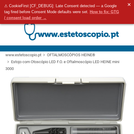
✕
⚠ CookieFirst [CF_DEBUG]: Late Consent detected — a Google
Aceda ao seu 
0
tag fired before Consent Mode defaults were set.
How to fix: GTG
Pesquisa
/ consent load order →
www.estetoscopio.pt
OFTALMOSCÓPIOS HEINE®
Estojo com Otoscópio LED F.O. e Oftalmoscópio LED HEINE mini
3000