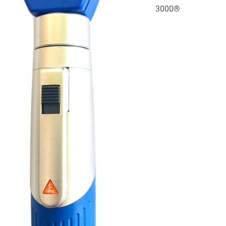
3000®