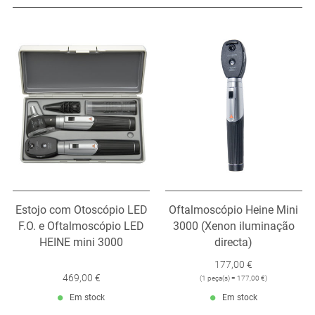
Estojo com Otoscópio LED
Oftalmoscópio Heine Mini
F.O. e Oftalmoscópio LED
3000 (Xenon iluminação
HEINE mini 3000
directa)
177,00 €
469,00 €
(
1 peça(s) = 177,00 €
)
Em stock
Em stock