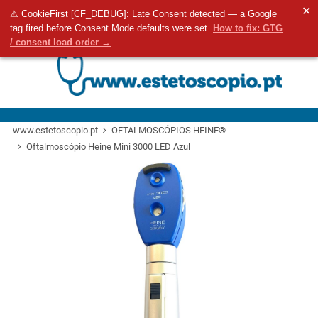
✕
⚠ CookieFirst [CF_DEBUG]: Late Consent detected — a Google
Aceda ao seu 
0
tag fired before Consent Mode defaults were set.
How to fix: GTG
Pesquisa
/ consent load order →
www.estetoscopio.pt
OFTALMOSCÓPIOS HEINE®
Oftalmoscópio Heine Mini 3000 LED Azul