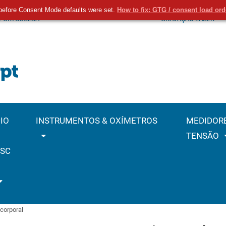
before Consent Mode defaults were set.
How to fix: GTG / consent load or
 PORTUGUESA
GRAVAÇÃO LASER
IO
INSTRUMENTOS & OXÍMETROS
MEDIDOR
TENSÃO
SC
corporal