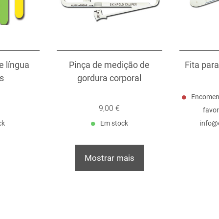
e língua
Pinça de medição de
Fita par
os
gordura corporal
Encomend
9,00 €
favor
ck
Em stock
info@
Mostrar mais