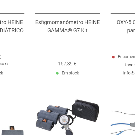
tro HEINE
Esfigmomanómetro HEINE
OXY-5 O
DIÁTRICO
GAMMA® G7 Kit
par
€
Encomend
157,89 €
,00 €
)
favor
ck
Em stock
info@