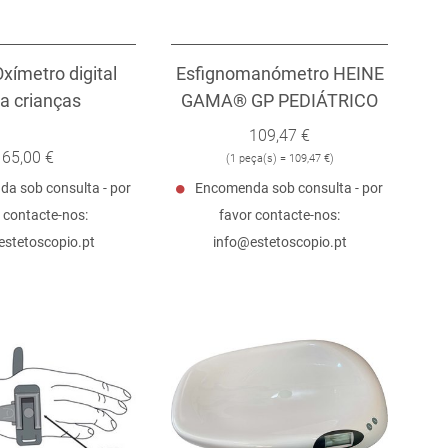
xímetro digital
Esfignomanómetro HEINE
a crianças
GAMA® GP PEDIÁTRICO
109,47 €
65,00 €
(
1 peça(s) = 109,47 €
)
a sob consulta - por
Encomenda sob consulta - por
 contacte-nos:
favor contacte-nos:
estetoscopio.pt
info@estetoscopio.pt