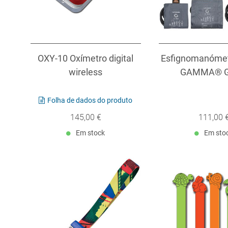
OXY-10 Oxímetro digital
Esfignomanóme
wireless
GAMMA® G5
Folha de dados do produto
145,00 €
111,00 
Em stock
Em sto