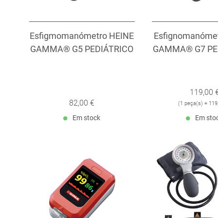
Esfigmomanómetro HEINE
Esfignomanóme
GAMMA® G5 PEDIÁTRICO
GAMMA® G7 PE
119,00 
82,00 €
(
1 peça(s) = 119
Em stock
Em sto