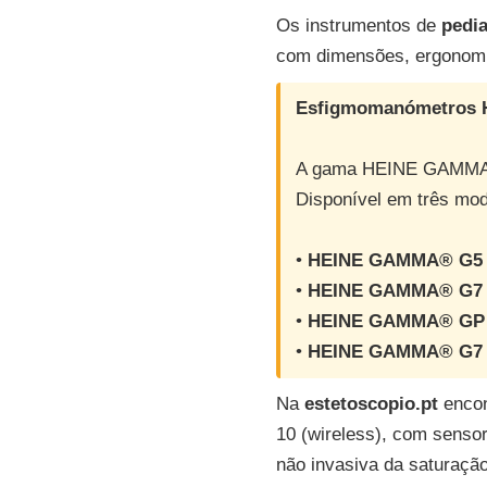
Os instrumentos de
pedia
com dimensões, ergonomia 
Esfigmomanómetros H
A gama HEINE GAMMA® é 
Disponível em três mod
•
HEINE GAMMA® G5 P
•
HEINE GAMMA® G7 P
•
HEINE GAMMA® GP P
•
HEINE GAMMA® G7 
Na
estetoscopio.pt
enco
10 (wireless), com sensor
não invasiva da saturação