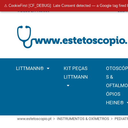
⚠ CookieFirst [CF_DEBUG]: Late Consent detected — a Google tag fired 
VÍDEOS LITTMANN
LOJA
LITTMANN®
KIT PEÇAS
OTOSCÓP
LITTMANN
S &
OFTALMO
ÓPIOS
HEINE®
www.estetoscopio.pt
INSTRUMENTOS & OXÍMETROS
PEDIAT