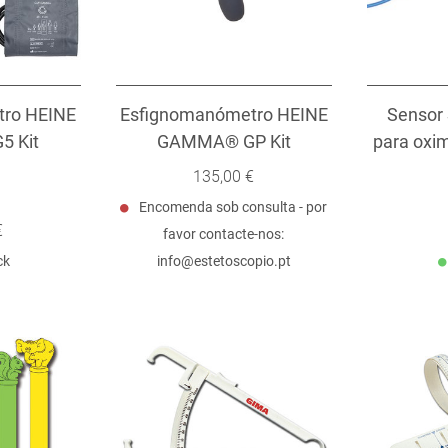
tro HEINE
Esfignomanómetro HEINE
Sensor
 Kit
GAMMA® GP Kit
para oxim
135,00 €
Encomenda sob consulta - por
€
favor contacte-nos:
ck
info@estetoscopio.pt