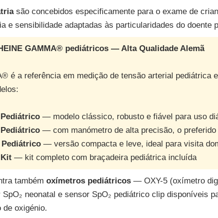
tria
são concebidos especificamente para o exame de cria
e sensibilidade adaptadas às particularidades do doente pe
EINE GAMMA® pediátricos — Alta Qualidade Alemã
a referência em medição de tensão arterial pediátrica em
elos:
ediátrico
— modelo clássico, robusto e fiável para uso di
ediátrico
— com manómetro de alta precisão, o preferido 
ediátrico
— versão compacta e leve, ideal para visita domi
Kit
— kit completo com braçadeira pediátrica incluída
ntra também
oxímetros pediátricos
— OXY-5 (oxímetro digi
 SpO₂ neonatal e sensor SpO₂ pediátrico clip disponíveis p
 de oxigénio.