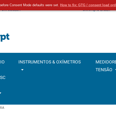
before Consent Mode defaults were set.
How to fix: GTG / consent load or
 PORTUGUESA
GRAVAÇÃO LASER
IO
INSTRUMENTOS & OXÍMETROS
MEDIDOR
TENSÃO
SC
RIA