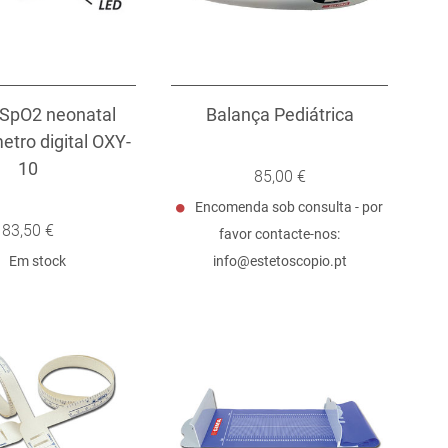
 SpO2 neonatal
Balança Pediátrica
etro digital OXY-
10
85,00 €
Encomenda sob consulta - por
83,50 €
favor contacte-nos:
Em stock
info@estetoscopio.pt