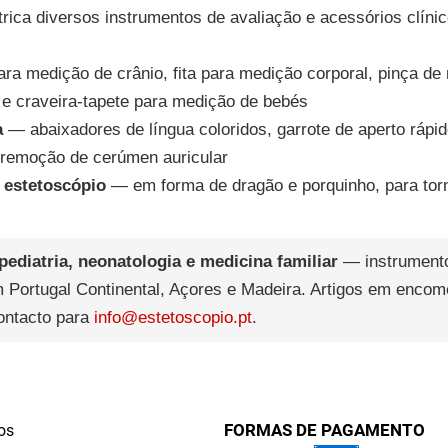
rica diversos instrumentos de avaliação e acessórios clínic
ara medição de crânio, fita para medição corporal, pinça de
r) e craveira-tapete para medição de bebés
a
— abaixadores de língua coloridos, garrote de aperto ráp
e remoção de cerúmen auricular
 estetoscópio
— em forma de dragão e porquinho, para to
pediatria, neonatologia e medicina familiar
— instrumento
m Portugal Continental, Açores e Madeira. Artigos em enco
ontacto para
info@estetoscopio.pt
.
FORMAS DE PAGAMENTO
os